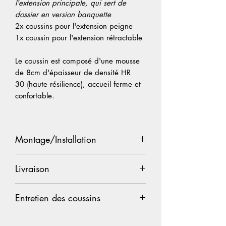
l'extension principale, qui sert de
dossier en version banquette
2x coussins pour l'extension peigne
1x coussin pour l'extension rétractable
Le coussin est composé d'une mousse
de 8cm d'épaisseur de densité HR
30 (haute résilience), accueil ferme et
confortable.
Montage/Installation
Votre kit Assynt sera livré entièrement
Livraison
assemblé et prêt à être installé dans
votre van. Nous proposons un service
Nos kits sont produits à la commande
d'installation dans notre atelier situé à
Entretien des coussins
et nos délais sont variables, reportez-
Rochefort (Charente-Maritime) proche
vous en haut de notre site pour le délai
de La Rochelle,
nous contacter
pour
Nos coussins sont entièrement
actuel. N'hésitez pas à nous contacter
plus de renseignements.