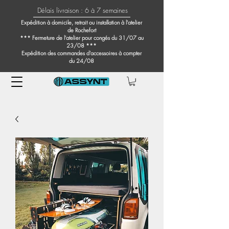
Délais livraison : 6 à 7 semaines
Expédition à domicile, retrait ou installation à l'atelier
de Rochefort
*** Fermeture de l'atelier pour congés du 31/07 au
23/08 ***
Expédition des commandes d'accessoires à compter
du 24/08