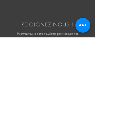
Largeur: 654mm
Profondeur: 406mm
REJOIGNEZ-NOUS !
Tablette escamotable x2
Inscrivez-vous à notre newsletter pour recevoir nos
offres et actualités.
Largeur: 300mm
Profondeur: 406mm
Saisissez votre e-mail ici
Rejoindre
OÚ NOUS TROUVER ?
2 rue Émile Penaud
Atelier n°2
17 300 Rochefort