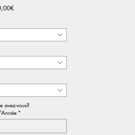
Prix
0,00€
promotionnel
re avez-vous?
/Année
*