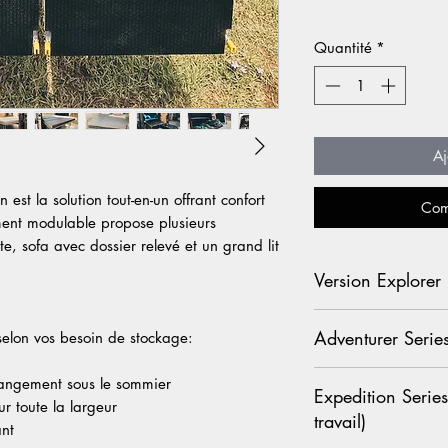
Quantité
*
Aj
n est la solution tout-en-un offrant confort
Com
ment modulable propose plusieurs
e, sofa avec dossier relevé et un grand lit
Version Explorer 
Le kit est composé 
Adventurer Series
 selon vos besoin de stockage:
extension pour le c
La longueur stockée
Le kit est composé 
 rangement sous le sommier
Hauteur de stockage
Expedition Series
extension pour le co
ur toute la largeur
260mm (H366), 30
travail)
sur glissières (capa
ant
mesure 90cm de lon