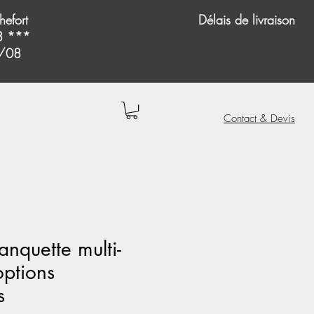
hefort
Délais de livraison
08 ***
4/08
Contact & Devis
anquette multi-
options
s