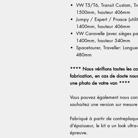
VW T5/T6, Transit Custom, Tr
1500mm, hauteur 406mm
Jumpy / Expert / Proace (util
1400mm, hauteur 406mm
VW Caravelle (avec sièges p
1400mm, hauteur 540mm
Spacetourer, Traveller: Long
480mm
**** Nous vérifions toutes les c
fabrication, en cas de doute nou
une photo de votre van ****
Vous pouvez également nous cont
souhaitez une version sur mesure
Fabriqué à partir de contrepla
d'épaisseur, le kit a un look ultr
épreuve.