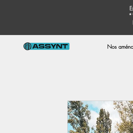
E
*
Nos aména