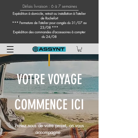
Délais livraison : 6 à 7 semaines
Expédition à domicile, retrait ou installation à l'atelier
de Rochefort
*** Fermeture de l'atelier pour congés du 31/07 au
23/08 ***
Expédition des commandes d'accessoires à compter
du 24/08
VOTRE VOYAGE
COMMENCE ICI
Parlez nous de votre projet, on vous
accompagne.