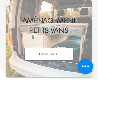
AMÉNAGEMENT
PETITS VANS
Découvrir
Avis clients sur nos
aménagements de vans
Bertrand est super sympa et à l’écoute.