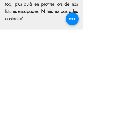
top, plus qu'à en profiter lors de nos
futures escapades. N hésitez pas à les
contacter"
Véhicule: Renault Trafic L2 Passenger
Voyageurs: en couple
" Produit d'excellente qualité et au delà