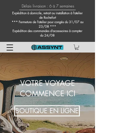
Délais livraison : 6 à 7 semaines
Expédition à domicile, retrait ou installation à l'atelier
de Rochefort
*** Fermeture de l'atelier pour congés du 31/07 au
23/08 ***
Expédition des commandes d'accessoires à compter
du 24/08
VOTRE VOYAGE
COMMENCE ICI
BOUTIQUE EN LIGNE