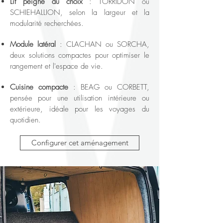
Lit peigne au choix
: TORRIDON ou
SCHIEHALLION, selon la largeur et la
modularité recherchées.
Module latéral
: CLACHAN ou SORCHA,
deux solutions compactes pour optimiser le
rangement et l'espace de vie.
Cuisine compacte
: BEAG ou CORBETT,
pensée pour une utilisation intérieure ou
extérieure, idéale pour les voyages du
quotidien.
Configurer cet aménagement