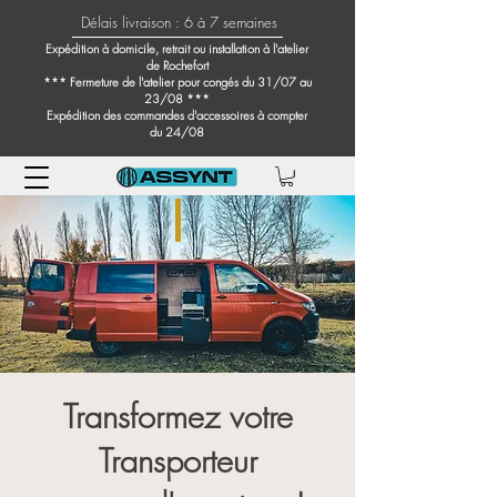
Délais livraison : 6 à 7 semaines
Expédition à domicile, retrait ou installation à l'atelier
de Rochefort
*** Fermeture de l'atelier pour congés du 31/07 au
23/08 ***
Expédition des commandes d'accessoires à compter
du 24/08
Transformez votre
Transporteur