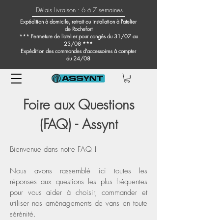
Délais livraison : 6 à 7 semaines
Expédition à domicile, retrait ou installation à l'atelier
de Rochefort
*** Fermeture de l'atelier pour congés du 31/07 au
23/08 ***
Expédition des commandes d'accessoires à compter
du 24/08
Foire aux Questions
(FAQ) - Assynt
Bienvenue dans notre FAQ !
Nous avons rassemblé ici toutes les
réponses aux questions les plus fréquentes
pour vous aider à choisir, commander et
utiliser nos aménagements de vans en toute
sérénité.