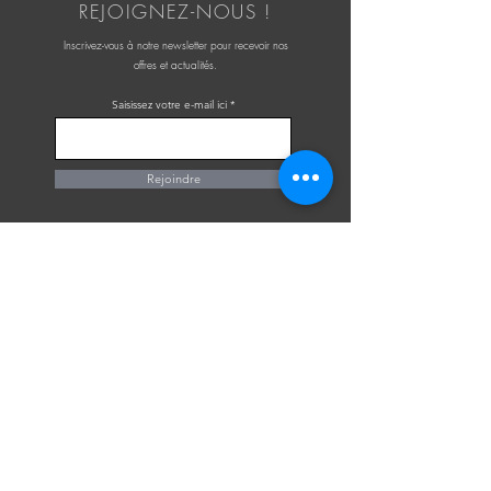
REJOIGNEZ-NOUS !
Inscrivez-vous à notre newsletter pour recevoir nos
offres et actualités.
Saisissez votre e-mail ici
Rejoindre
OÚ NOUS TROUVER ?
2 rue Émile Penaud
Atelier n°2
17 300 Rochefort
CONTACTEZ-NOUS
contact@assynt.fr