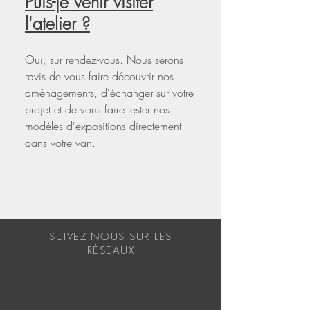
Puis-je venir visiter
l'atelier ?
Oui, sur rendez-vous. Nous serons
ravis de vous faire découvrir nos
aménagements, d'échanger sur votre
projet et de vous faire tester nos
modèles d'expositions directement
dans votre van.
SUIVEZ-NOUS SUR LES
RÉSEAUX