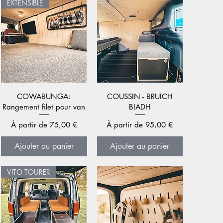
EXTENSIBLE
Aperçu rapide
Aperçu rapide
COWABUNGA:
COUSSIN - BRUICH
Rangement filet pour van
BIADH
Prix promotionnel
Prix promotionnel
À partir de
75,00 €
À partir de
95,00 €
Ajouter au panier
Ajouter au panier
VITO TOURER