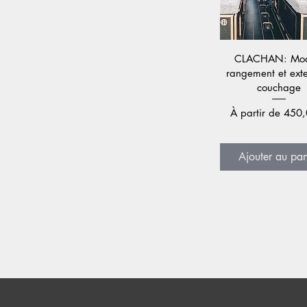
Aperçu rapi
CLACHAN: Mod
rangement et ext
couchage
Prix promotionne
À partir de
450,
Ajouter au pan