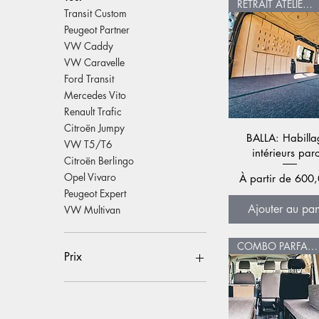
RETRAIT ATELIER UNIQUEMENT
Transit Custom
Peugeot Partner
VW Caddy
VW Caravelle
Ford Transit
Mercedes Vito
Renault Trafic
Citroën Jumpy
Aperçu rapi
BALLA: Habilla
VW T5/T6
intérieurs paro
Citroën Berlingo
Opel Vivaro
Prix promotionne
À partir de
600,
Peugeot Expert
Ajouter au pan
VW Multivan
COMBO PARFAIT AVEC LE TORRIDON
Prix
15 €
3 725 €