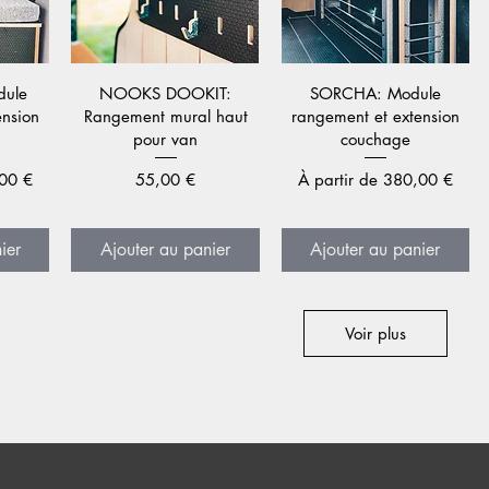
de
Aperçu rapide
Aperçu rapide
ule
NOOKS DOOKIT:
SORCHA: Module
ension
Rangement mural haut
rangement et extension
pour van
couchage
l
Prix
Prix promotionnel
00 €
55,00 €
À partir de
380,00 €
ier
Ajouter au panier
Ajouter au panier
Voir plus