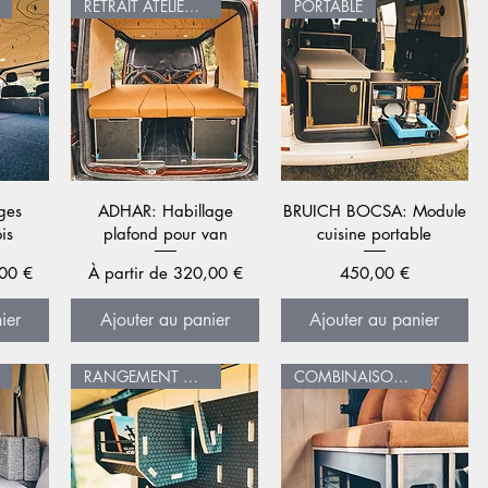
RETRAIT ATELIER UNIQUEMENT
PORTABLE
de
Aperçu rapide
Aperçu rapide
ges
ADHAR: Habillage
BRUICH BOCSA: Module
is
plafond pour van
cuisine portable
l
Prix promotionnel
Prix
00 €
À partir de
320,00 €
450,00 €
ier
Ajouter au panier
Ajouter au panier
RANGEMENT HAUT
COMBINAISON LIT PEIGNE