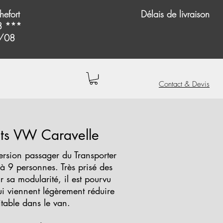
hefort
Délais de livraison
08 ***
4/08
Contact & Devis
s VW Caravelle
ersion passager du Transporter
à 9 personnes. Très prisé des
 sa modularité, il est pourvu
qui viennent légèrement réduire
table dans le van.