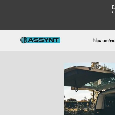
E
*
Nos aména