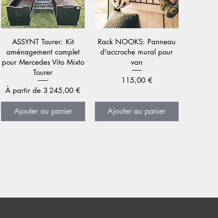
Aperçu rapide
Aperçu rapide
ASSYNT Tourer: Kit
Rack NOOKS: Panneau
aménagement complet
d'accroche mural pour
pour Mercedes Vito Mixto
van
Tourer
Prix
115,00 €
Prix promotionnel
À partir de
3 245,00 €
Ajouter au panier
Ajouter au panier