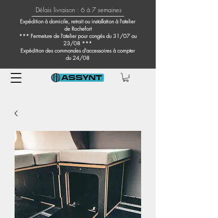
Délais livraison : 6 à 7 semaines
Expédition à domicile, retrait ou installation à l'atelier
de Rochefort
*** Fermeture de l'atelier pour congés du 31/07 au
23/08 ***
Expédition des commandes d'accessoires à compter
du 24/08