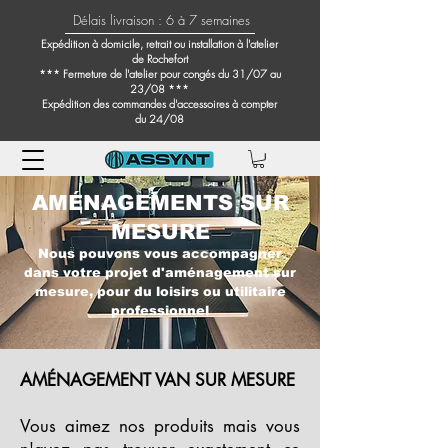
Délais livraison : 6 à 7 semaines
Expédition à domicile, retrait ou installation à l'atelier
de Rochefort
*** Fermeture de l'atelier pour congés du 31/07 au
23/08 ***
Expédition des commandes d'accessoires à compter
du 24/08
AMÉNAGEMENTS SUR
MESURE
Nous pouvons vous accompagner
dans votre projet d'aménagement sur
mesure, pour du loisirs ou utilitaire
professionnel
AMÉNAGEMENT VAN SUR MESURE
Vous aimez nos produits mais vous